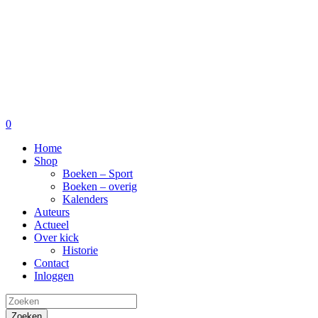
0
Home
Shop
Boeken – Sport
Boeken – overig
Kalenders
Auteurs
Actueel
Over kick
Historie
Contact
Inloggen
Zoeken