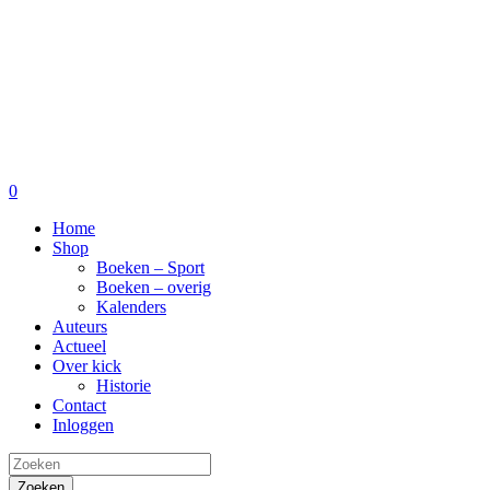
0
Home
Shop
Boeken – Sport
Boeken – overig
Kalenders
Auteurs
Actueel
Over kick
Historie
Contact
Inloggen
Zoeken